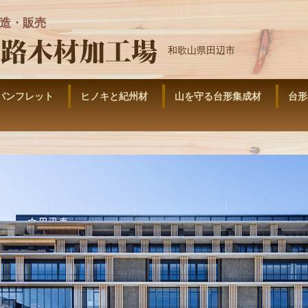
造・販売
和歌山県田辺市
パンフレット
ヒノキと紀州材
山を守る台形集成材
台形