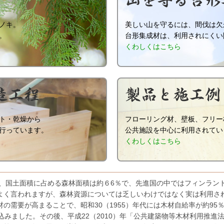
ノキ。
美しい山を守るには、間伐は欠
。
台形集成材は、利用されにくい
くわしくはこちら
ト・乾燥から
フローリング材、壁板、フリー
行っています。
公共施設を中心に利用されてい
くわしくはこちら
り、国土面積に占める森林面積は約６6％で、先進国の中ではフィンラン
よく言われますが、森林資源については乏しいわけではなく実は利用さ
需要が高まることで、昭和30（1955）年代には木材自給率が約95％
ち込みました。その後、平成22（2010）年「公共建築物等木材利用推進