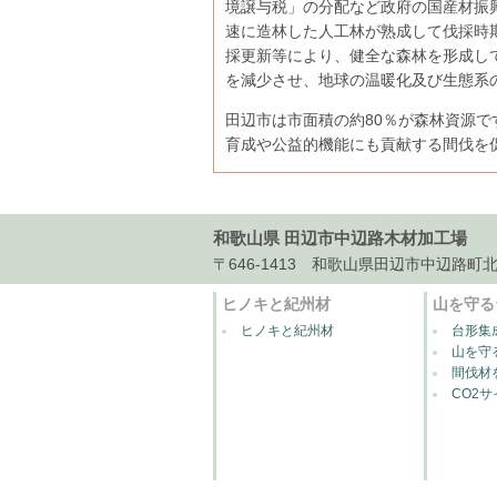
境譲与税」の分配など政府の国産材振興
速に造林した人工林が熟成して伐採時
採更新等により、健全な森林を形成し
を減少させ、地球の温暖化及び生態系
田辺市は市面積の約80％が森林資源
育成や公益的機能にも貢献する間伐を
和歌山県 田辺市中辺路木材加工場
〒646-1413 和歌山県田辺市中辺路町北郡27-1
ヒノキと紀州材
山を守る
ヒノキと紀州材
台形集
山を守
間伐材
CO2