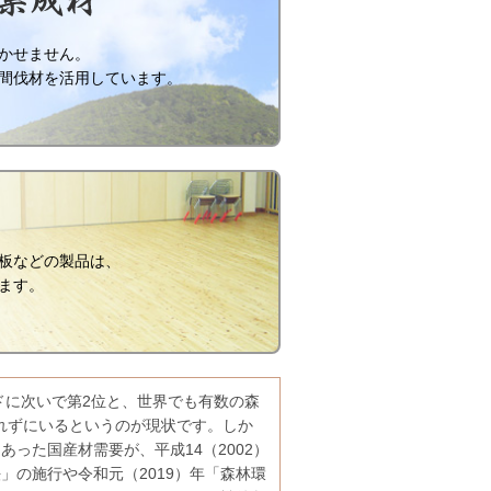
かせません。
間伐材を活用しています。
板などの製品は、
ます。
ドに次いで第2位と、世界でも有数の森
れずにいるというのが現状です。しか
あった国産材需要が、平成14（2002）
法」の施行や令和元（2019）年「森林環