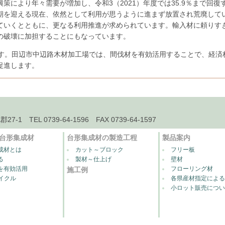
策により年々需要が増加し、令和3（2021）年度では35.9％まで回
期を迎える現在、依然として利用が思うように進まず放置され荒廃して
ていくとともに、更なる利用推進が求められています。
輸入材に頼りす
の破壊に加担することにもなっています。
です。田辺市中辺路木材加工場では、間伐材を有効活用することで、経済
促進します。
 TEL 0739-64-1596 FAX 0739-64-1597
台形集成材
台形集成材の製造工程
製品案内
成材とは
カット～ブロック
フリー板
る
製材～仕上げ
壁材
を有効活用
フローリング材
施工例
サイクル
各県産材指定によ
小ロット販売につ